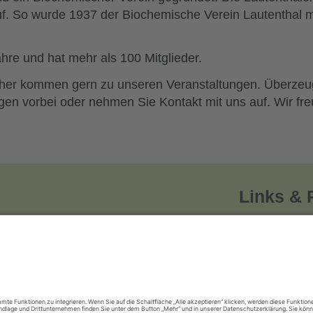
. So wurde 1937 der Biochemische Verein Lautenthal m
hre und hat mehr als 100 Mitglieder.
sucher kommen gern zu unseren Veranstaltungen. Überze
gen vorbei oder nehmen Sie Kontakt mit uns auf. Wir fre
Links & 
al e.V.
Impressum
Datenschutze
Cookie-Einst