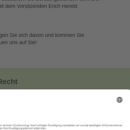
it dem Vorsitzenden Erich Hereld
ugen Sie sich davon und kommen Sie
uen uns auf Sie!
Recht
rklärung
ellungen