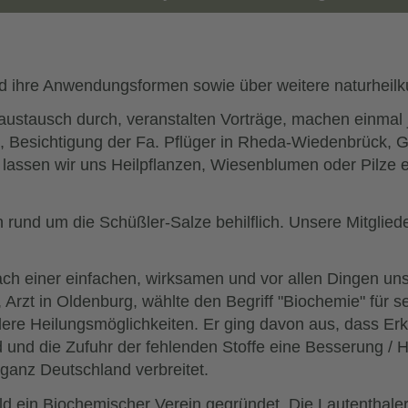
nd ihre Anwendungsformen sowie über weitere naturhei
ustausch durch, veranstalten Vorträge, machen einmal jäh
en, Besichtigung der Fa. Pflüger in Rheda-Wiedenbrück, 
assen wir uns Heilpflanzen, Wiesenblumen oder Pilze er
n rund um die Schüßler-Salze behilflich. Unsere Mitglie
ch einer einfachen, wirksamen und vor allen Dingen unsc
rzt in Oldenburg, wählte den Begriff "Biochemie" für sei
ere Heilungsmöglichkeiten. Er ging davon aus, dass E
d und die Zufuhr der fehlenden Stoffe eine Besserung / 
 ganz Deutschland verbreitet.
feld ein Biochemischer Verein gegründet. Die Lautenthal