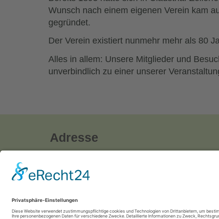
Wunsch nach einem eigenen Verein kam auf
gegründet.
Der Verein existiert nunmehr mehr als 80 Ja
Alles in allem: Unsere Mitglieder und Be
unverbindlich zu einer unserer Veranstaltun
Adresse
Biochemischer Verein Bergstadt Lautenth
Am Wiesenberg 5,
38723 Seesen
E-Mail:
info@biochemie-lautenthal.de